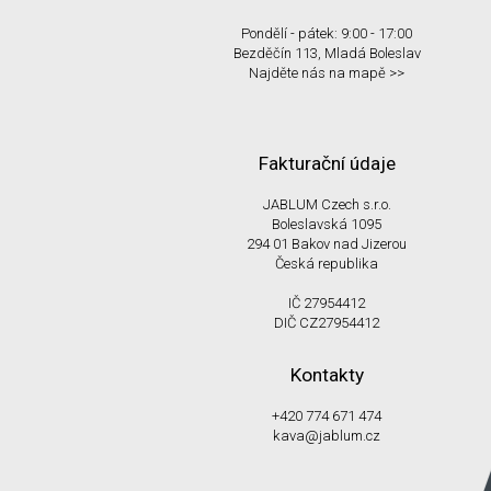
Pondělí - pátek: 9:00 - 17:00
Bezděčín 113, Mladá Boleslav
Najděte nás na mapě >>
Fakturační údaje
JABLUM Czech s.r.o.
Boleslavská 1095
294 01 Bakov nad Jizerou
Česká republika
IČ 27954412
DIČ CZ27954412
Kontakty
+420 774 671 474
kava@jablum.cz